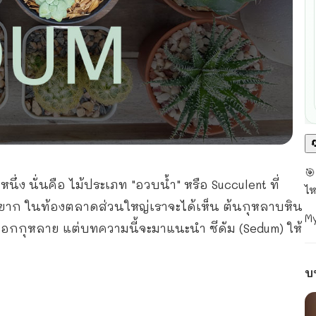

🎯
นึ่ง นั่นคือ ไม้ประเภท "อวบน้ำ" หรือ Succulent ที่
ไ
่ยาก ในท้องตลาดส่วนใหญ่เราจะได้เห็น ต้นกุหลาบหิน
M
 ดอกกุหลาย แต่บทความนี้จะมาแนะนำ ซีดัม (Sedum) ให้
บ