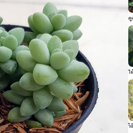
ดู
ไม
วิ