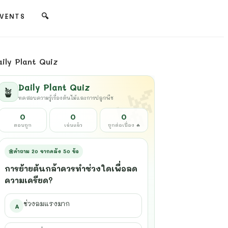
🔍
VENTS
aily Plant Quiz
Daily Plant Quiz
🪴
ทดสอบความรู้เรื่องต้นไม้และการปลูกพืช
0
0
0
ตอบถูก
เล่นแล้ว
ถูกต่อเนื่อง 🔥
🌼
คำถาม 20 จากคลัง 50 ข้อ
การย้ายต้นกล้าควรทำช่วงใดเพื่อลด
ความเครียด?
ช่วงลมแรงมาก
A