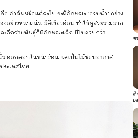
น คือ ลำต้นหรือแต่ละใบ จะมีลักษณะ "อวบน้ำ" อย่าง
อเนื่องอย่างหนาแน่น มีสีเขียวอ่อน ทำให้ดูสวยงามมาก
 และอีกสายพันธุ์ก็มีลักษณะเล็ก มีใบอวบกว่า
ขย
ทหนึ่ง ออกดอกในหน้าร้อน แต่เป็นไม้ชอบอากาศ
งประเทศไทย
ต้
เ