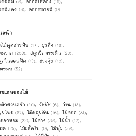
อกสีส้ม
ดอกสีเหลือง
(7)
(19)
อกสีแดง
ดอกหลายสี
(8)
(9)
นะนำ
นไม้ดูดสารพิษ
ธุรกิจ
(17)
(18)
ทความ
ปลูกริมทางเดิน
(203)
(20)
ลูกในออฟฟิศ
ฮวงจุ้ย
(17)
(10)
ม้มงคล
(52)
ระเภทของไม้
ชผักสวนครัว
วัชพืช
ว่าน
(40)
(6)
(15)
มุนไพร
ไม้คลุมดิน
ไม้ดอก
(67)
(16)
(81)
ม้ดอกหอม
ไม้ด่าง
ไม้น้ำ
(22)
(37)
(12)
้ผล
ไม้ผลัดใบ
ไม้พุ่ม
(25)
(9)
(57)