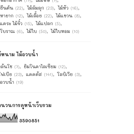
ม้ฟอกอากาศ
ไม้มีพิษ
(17)
(7)
้ยืนต้น
ไม้ล้มลุก
ไม้หัว
(22)
(23)
(16)
ม้หายาก
ไม้เลื้อย
ไม้แขวน
(12)
(22)
(8)
้แคระ ไม้จิ๋ว
ไม้แปลก
(15)
(5)
ม้โบราณ
ไม้ใบ
ไม้ใบหอม
(6)
(50)
(10)
ม้หนาม ไม้อวบน้ำ
าลันโช
ยิมโนคาไลเซียม
(7)
(12)
โฟเบีย
แคคตัส
โลบิเวีย
(23)
(141)
(3)
้อวบน้ำ
(19)
ำนวนการดูหน้าเว็บรวม
3
5
9
0
8
5
1