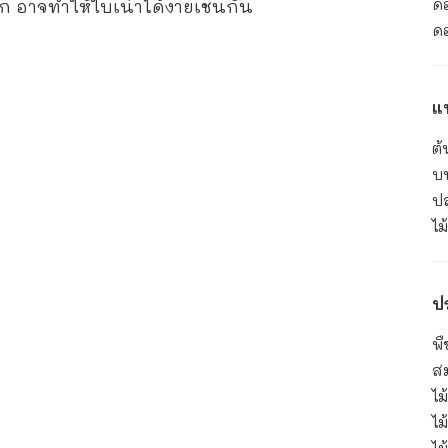
ด
ก อาจทำให้ใบเน่าได้ง่ายเช่นกัน
ด
แ
ต้
บ
ป
ไ
ป
พื
ส
ไ
ไม