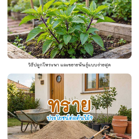
วิธีปลูกโหระพา และขยายพันธุ์แบบง่ายสุด