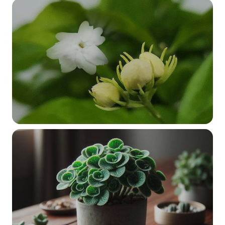
บทความ
5 ต้นไม้ห้ามปลูกในบ้าน
READ MORE
ขยายพันธุ์พืช
มะลิ ไม้ยอดนิยมของไทย รู้ไหมปักชำลงดินได้
ผลดีมาก แชร์ประสบการณ์แบบบ้านๆ