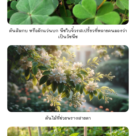
ต้นส้มกบ หรือผักแว่นบก พืชใบจิ๋วรสเปรี้ยวที่หลายคนมองว่า
เป็นวัชพืช
ต้นไม้ที่ช่วยพรางสายตา