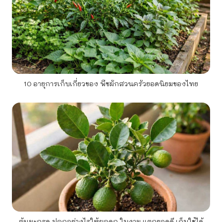
10 อายุการเก็บเกี่ยวของ พืชผักสวนครัวยอดนิยมของไทย
ต้นมะกรูด ปลูกอย่างไรให้ผลดก ใบงาม แตกยอดดี เก็บใช้ได้