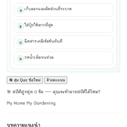
เก็บออกและตัดส่วนที่ระบาด
A
ใส่ปุ๋ยให้มากที่สุด
B
ฉีดสารเคมีเข้มข้นทันที
C
รดน้ำเพิ่มจนท่วม
D
🔄 สุ่ม Quiz ข้อใหม่
ล้างคะแนน
🎯 สถิติสูงสุด 0 ข้อ — คุณจะทำลายสถิติได้ไหม?
My Home My Gardening
บทความแนะนำ