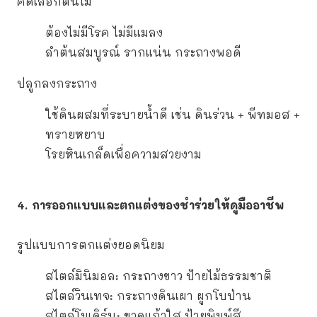
คัดเลือกต้นไม้
ต้องไม่มีโรค ไม่มีแมลง
ลำต้นสมบูรณ์ รากแน่น กระถางพอดี
ปลูกลงกระถาง
ใช้ดินผสมที่ระบายน้ำดี เช่น ดินร่วน + พีทมอส +
ทรายหยาบ
โรยหินเกล็ดเพื่อความสวยงาม
4. การออกแบบและตกแต่งของชำร่วยให้ดูมืออาชีพ
รูปแบบการตกแต่งยอดนิยม
สไตล์มินิมอล: กระถางขาว ป้ายไม้ธรรมชาติ
สไตล์วินเทจ: กระถางดินเผา ผูกโบป่าน
สไตล์โมเดิร์น: ขวดแก้วใส ป้ายพิมพ์สี