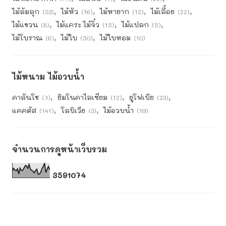
ไม้ล้มลุก
ไม้หัว
ไม้หายาก
ไม้เลื้อย
(23)
(16)
(12)
(22)
ไม้แขวน
ไม้แคระ ไม้จิ๋ว
ไม้แปลก
(8)
(15)
(5)
ไม้โบราณ
ไม้ใบ
ไม้ใบหอม
(6)
(50)
(10)
ไม้หนาม ไม้อวบน้ำ
คาลันโช
ยิมโนคาไลเซียม
ยูโฟเบีย
(7)
(12)
(23)
แคคตัส
โลบิเวีย
ไม้อวบน้ำ
(141)
(3)
(19)
จำนวนการดูหน้าเว็บรวม
3
5
9
1
0
7
4