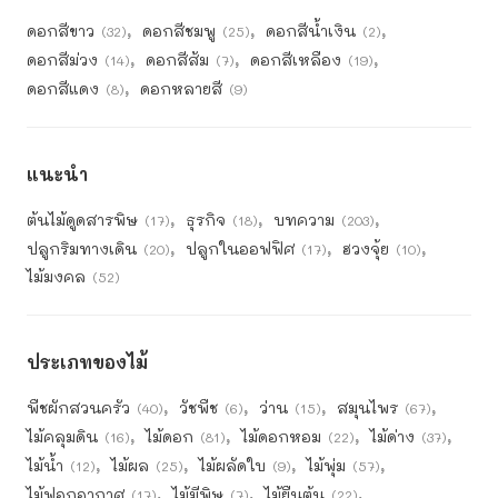
ดอกสีขาว
ดอกสีชมพู
ดอกสีน้ำเงิน
(32)
(25)
(2)
ดอกสีม่วง
ดอกสีส้ม
ดอกสีเหลือง
(14)
(7)
(19)
ดอกสีแดง
ดอกหลายสี
(8)
(9)
แนะนำ
ต้นไม้ดูดสารพิษ
ธุรกิจ
บทความ
(17)
(18)
(203)
ปลูกริมทางเดิน
ปลูกในออฟฟิศ
ฮวงจุ้ย
(20)
(17)
(10)
ไม้มงคล
(52)
ประเภทของไม้
พืชผักสวนครัว
วัชพืช
ว่าน
สมุนไพร
(40)
(6)
(15)
(67)
ไม้คลุมดิน
ไม้ดอก
ไม้ดอกหอม
ไม้ด่าง
(16)
(81)
(22)
(37)
ไม้น้ำ
ไม้ผล
ไม้ผลัดใบ
ไม้พุ่ม
(12)
(25)
(9)
(57)
ไม้ฟอกอากาศ
ไม้มีพิษ
ไม้ยืนต้น
(17)
(7)
(22)