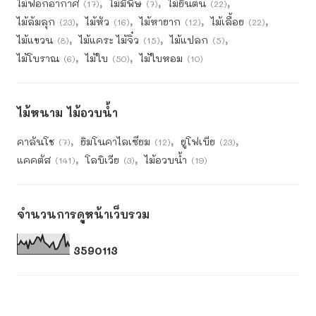
ไม้ฟอกอากาศ
ไม้มีพิษ
ไม้ยืนต้น
(17)
(7)
(22)
ไม้ล้มลุก
ไม้หัว
ไม้หายาก
ไม้เลื้อย
(23)
(16)
(12)
(22)
ไม้แขวน
ไม้แคระ ไม้จิ๋ว
ไม้แปลก
(8)
(15)
(5)
ไม้โบราณ
ไม้ใบ
ไม้ใบหอม
(6)
(50)
(10)
ไม้หนาม ไม้อวบน้ำ
คาลันโช
ยิมโนคาไลเซียม
ยูโฟเบีย
(7)
(12)
(23)
แคคตัส
โลบิเวีย
ไม้อวบน้ำ
(141)
(3)
(19)
จำนวนการดูหน้าเว็บรวม
3
5
9
0
1
1
3