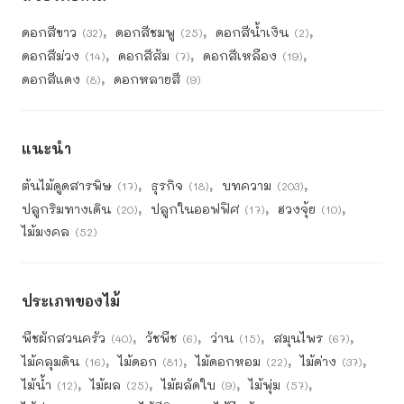
ดอกสีขาว
ดอกสีชมพู
ดอกสีน้ำเงิน
(32)
(25)
(2)
ดอกสีม่วง
ดอกสีส้ม
ดอกสีเหลือง
(14)
(7)
(19)
ดอกสีแดง
ดอกหลายสี
(8)
(9)
แนะนำ
ต้นไม้ดูดสารพิษ
ธุรกิจ
บทความ
(17)
(18)
(203)
ปลูกริมทางเดิน
ปลูกในออฟฟิศ
ฮวงจุ้ย
(20)
(17)
(10)
ไม้มงคล
(52)
ประเภทของไม้
พืชผักสวนครัว
วัชพืช
ว่าน
สมุนไพร
(40)
(6)
(15)
(67)
ไม้คลุมดิน
ไม้ดอก
ไม้ดอกหอม
ไม้ด่าง
(16)
(81)
(22)
(37)
ไม้น้ำ
ไม้ผล
ไม้ผลัดใบ
ไม้พุ่ม
(12)
(25)
(9)
(57)